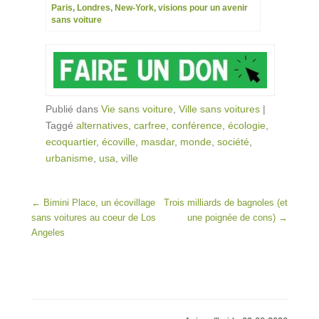
Paris, Londres, New-York, visions pour un avenir
sans voiture
Publié dans
Vie sans voiture
,
Ville sans voitures
|
Taggé
alternatives
,
carfree
,
conférence
,
écologie
,
ecoquartier
,
écoville
,
masdar
,
monde
,
société
,
urbanisme
,
usa
,
ville
Post navigation
←
Bimini Place, un écovillage
Trois milliards de bagnoles (et
sans voitures au coeur de Los
une poignée de cons)
→
Angeles