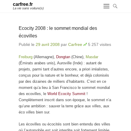
carfree.fr
La vie sans voiture(s)
Ecocity 2008 : le sommet mondial des
écovilles
Publié le
29 avril 2008
par
Carfree
5 257 visites
Freiburg
(Allemagne),
Dongtan
(Chine),
Masdar
(Émirats arabes unis), Auroville (Inde) : autant de
projets, parmi tant d’autres encore, a priori irréalistes,
conçus pour la nature et le bonheur, et déjà colonisés
par des dizaines de milliers d’habitants. C’est en ce
moment qu’a lieu à San Francisco le sommet mondial
des ecovilles, le
World Ecocity Summit
!
Complètement inscrit dans son époque, le sommet n’a
qu’une ambition : sauver la terre grâce aux villes, aux
éco villes bien sur.
Les écovilles ou écocités sont bien entendu des villes
où l’automobile est soit interdite soit fortement limitée.