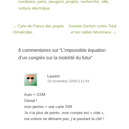
nucléaire
,
paris
,
peugeot
,
projets
,
recherche
,
ville
,
voiture électrique
Post navigation
←
Carte de France des projets
Journée d’action contre Total
climaticides
et les sables bitumineux
→
6 commentaires sur “
L’impossible équation
d’un congrès sur la mobilité du futur
”
Laurent
16 novembre 2009 à 11:44
Auto + GSM
Génial !
mon permis = une carte SIM
Je n’ai plus de points, mon compte est « vide »,
ma voiture ne démarre pas, j’ai pourtant la clef !