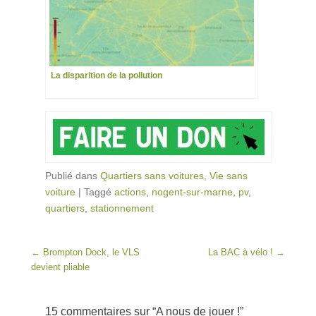
La disparition de la pollution
Publié dans
Quartiers sans voitures
,
Vie sans
voiture
|
Taggé
actions
,
nogent-sur-marne
,
pv
,
quartiers
,
stationnement
Post navigation
←
Brompton Dock, le VLS
La BAC à vélo !
→
devient pliable
15 commentaires sur “
A nous de jouer !
”