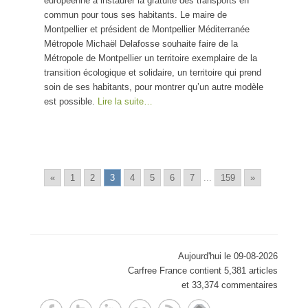
européenne à instaurer la gratuité des transports en
commun pour tous ses habitants. Le maire de
Montpellier et président de Montpellier Méditerranée
Métropole Michaël Delafosse souhaite faire de la
Métropole de Montpellier un territoire exemplaire de la
transition écologique et solidaire, un territoire qui prend
soin de ses habitants, pour montrer qu’un autre modèle
est possible.
Lire la suite…
«
1
2
3
4
5
6
7
...
159
»
Aujourd'hui le 09-08-2026
Carfree France contient 5,381 articles
et 33,374 commentaires