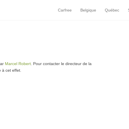
Carfree
Belgique
Québec
Primary Menu
Skip to content
par
Marcel Robert
. Pour contacter le directeur de la
 à cet effet.