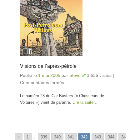
Visions de l’après-pétrole
Publié le
1 mai 2005
par
Steve
3 636 visites
|
Commentaires fermés
sur Visions de l’après-pétrole
Le numéro 23 de Car Busters (« Chasseurs de
Voitures ») vient de paraître.
Lire la suite…
«
1
...
339
340
341
342
343
344
34