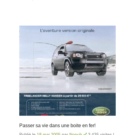
terrorisme
Passer sa vie dans une boite en fer!
Publié le
18 mai 2005
par
Nopub
3 435 visites
|