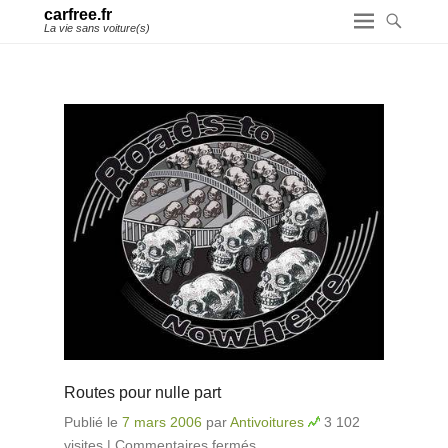
carfree.fr
La vie sans voiture(s)
Routes pour nulle part
Publié le
7 mars 2006
par
Antivoitures
3 102
visites
|
Commentaires fermés
sur Routes pour nulle