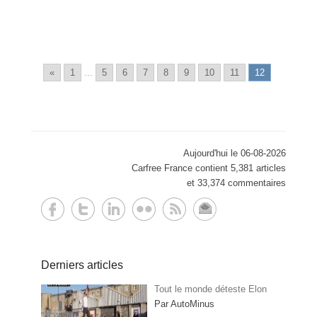
«
1
...
5
6
7
8
9
10
11
12
Aujourd'hui le 06-08-2026
Carfree France contient 5,381 articles
et 33,374 commentaires
Derniers articles
Tout le monde déteste Elon
Par AutoMinus