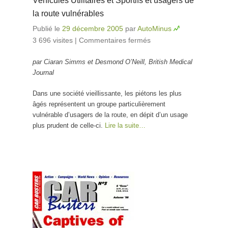
Véhicules Utilitaires et Sportifs et usagers de
la route vulnérables
Publié le
29 décembre 2005
par
AutoMinus
3 696 visites
|
Commentaires fermés
sur Véhicules
Utilitaires et
par Ciaran Simms et Desmond O’Neill, British Medical
Sportifs et
Journal
usagers de la
route
Dans une société vieillissante, les piétons les plus
vulnérables
âgés représentent un groupe particulièrement
vulnérable d’usagers de la route, en dépit d’un usage
plus prudent de celle-ci.
Lire la suite…