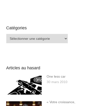
Catégories
Catégories
Articles au hasard
One less car
30 mars 2010
« Votre croissance,