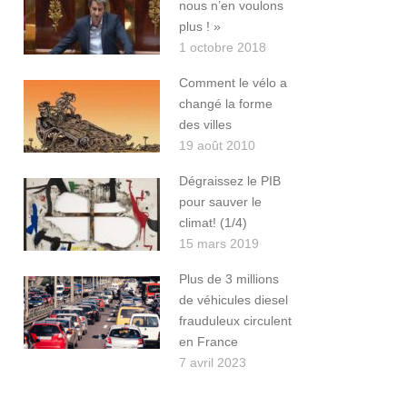
nous n’en voulons
plus ! »
1 octobre 2018
Comment le vélo a
changé la forme
des villes
19 août 2010
Dégraissez le PIB
pour sauver le
climat! (1/4)
15 mars 2019
Plus de 3 millions
de véhicules diesel
frauduleux circulent
en France
7 avril 2023