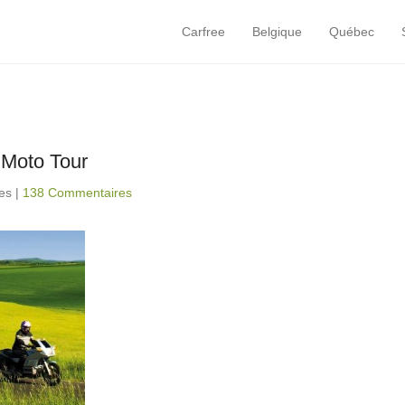
Carfree
Belgique
Québec
Primary Menu
Skip to content
 Moto Tour
tes
|
138 Commentaires