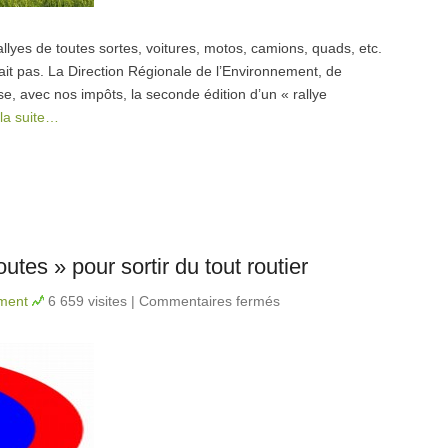
lyes de toutes sortes, voitures, motos, camions, quads, etc.
sait pas. La Direction Régionale de l’Environnement, de
 avec nos impôts, la seconde édition d’un « rallye
 la suite…
tes » pour sortir du tout routier
ement
6 659 visites
|
Commentaires fermés
sur Création du
Réseau « Stop-
Autoroutes » pour
sortir du tout routier