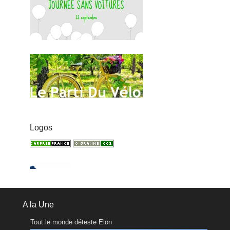
Logos
A la Une
Tout le monde déteste Elon