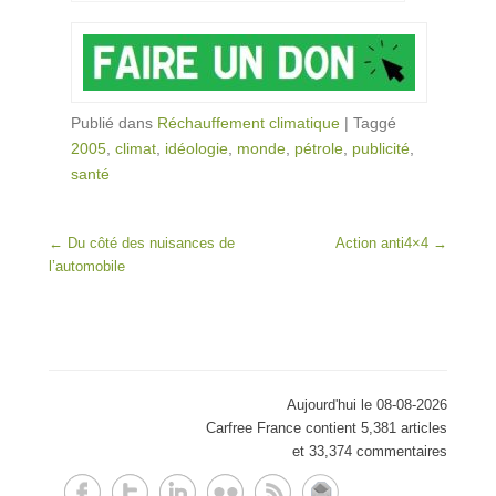
Publié dans
Réchauffement climatique
|
Taggé
2005
,
climat
,
idéologie
,
monde
,
pétrole
,
publicité
,
santé
Post navigation
←
Du côté des nuisances de
Action anti4×4
→
l’automobile
Aujourd'hui le 08-08-2026
Carfree France contient 5,381 articles
et 33,374 commentaires