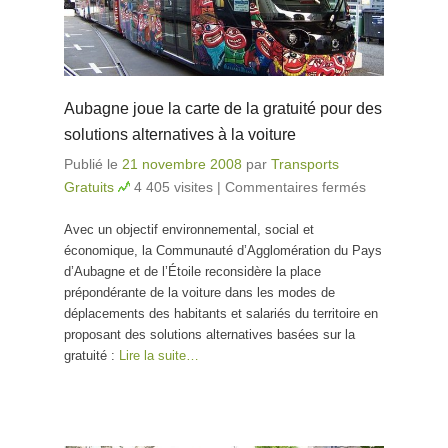
Aubagne joue la carte de la gratuité pour des
solutions alternatives à la voiture
Publié le
21 novembre 2008
par
Transports
Gratuits
4 405 visites
|
Commentaires fermés
sur
Aubagne
Avec un objectif environnemental, social et
joue la
économique, la Communauté d’Agglomération du Pays
carte de la
d’Aubagne et de l’Étoile reconsidère la place
gratuité
prépondérante de la voiture dans les modes de
pour des
déplacements des habitants et salariés du territoire en
solutions
proposant des solutions alternatives basées sur la
alternatives
gratuité :
Lire la suite…
à la voiture