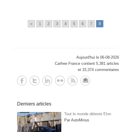
«
1
2
3
4
5
6
7
8
Aujourd'hui le 06-08-2026
Carfree France contient 5,381 articles
et 33,374 commentaires
Derniers articles
Tout le monde déteste Elon
Par AutoMinus