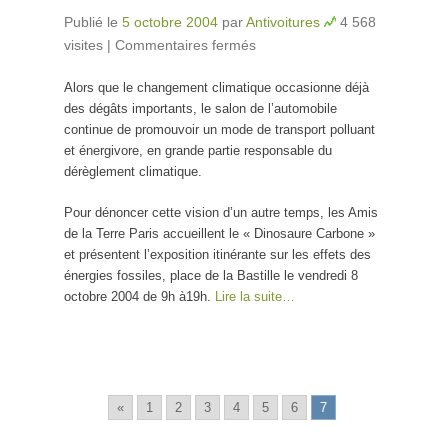
Publié le
5 octobre 2004
par
Antivoitures
4 568
visites
|
Commentaires fermés
sur L’automobile :
dernier des
Alors que le changement climatique occasionne déjà
dinosaures?
des dégâts importants, le salon de l’automobile
continue de promouvoir un mode de transport polluant
et énergivore, en grande partie responsable du
dérèglement climatique.
Pour dénoncer cette vision d’un autre temps, les Amis
de la Terre Paris accueillent le « Dinosaure Carbone »
et présentent l’exposition itinérante sur les effets des
énergies fossiles, place de la Bastille le vendredi 8
octobre 2004 de 9h à19h.
Lire la suite…
«
1
2
3
4
5
6
7