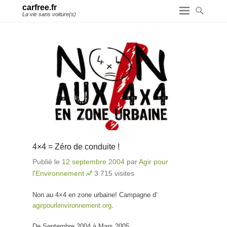
carfree.fr
La vie sans voiture(s)
4×4 = Zéro de conduite !
Publié le
12 septembre 2004
par
Agir pour
l'Environnement
3 715 visites
Non au 4×4 en zone urbaine! Campagne d’
agirpourlenvironnement.org
.
De Septembre 2004 à Mars 2005,