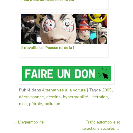
Il travaille lui ! Pousse toi de là !
Publié dans
Alternatives à la voiture
|
Taggé
2005
,
décroissance
,
dessins
,
hypermobilité
,
libération
,
nice
,
pétrole
,
pollution
Post navigation
←
L’hypermobilité
Trafic automobile et
interactions sociales
→