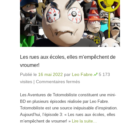
Les rues aux écoles, elles m’empêchent de
vroumer!
Publié le
16 mai 2022
par
Leo Fabre
5 173
visites
|
Commentaires fermés
sur Les rues aux
écoles, elles
Les Aventures de Totomobiliste constituent une mini-
m’empêchent de
BD en plusieurs épisodes réalisée par Leo Fabre.
vroumer!
Totomobiliste est une source inépuisable d’inspiration.
Aujourd’hui, l’épisode 3: « Les rues aux écoles, elles
m’empêchent de vroumer! »
Lire la suite…