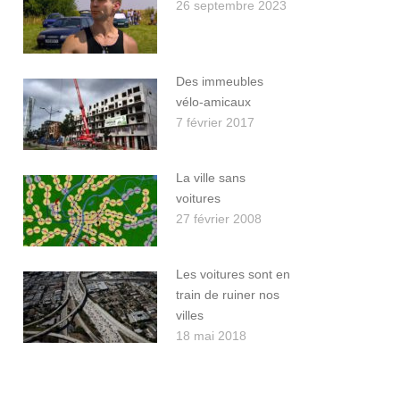
26 septembre 2023
Des immeubles
vélo-amicaux
7 février 2017
La ville sans
voitures
27 février 2008
Les voitures sont en
train de ruiner nos
villes
18 mai 2018