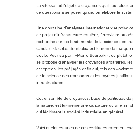
La vitesse fait l’objet de croyances qu’il faut éluc
de questions à se poser quand on élabore le systèm
Une douzaine d’analystes internationaux et polyglo
de projet d’infrastructure routière, ferroviaire ou 
recherche sur les fondements de la science des tra
canular, «Nicolas Bourbaki» est le nom de marque d
siècle. Pour sa part, «Pierre Bourbaki», ou plutôt l
se propose d’analyser les croyances arbitraires, les
acceptées, les préjugés enfin qui, tels des «axiome
de la science des transports et les mythes justifiant 
infrastructures.
Cet ensemble de croyances, base de politiques de p
la nature, est lui-même une caricature ou une simpl
qui légitiment la société industrielle en général.
Voici quelques-unes de ces certitudes rarement ex