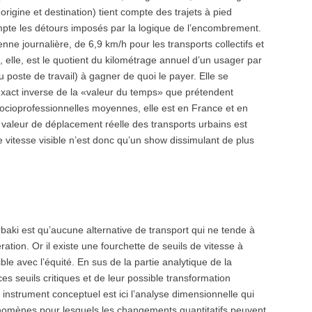
 origine et destination) tient compte des trajets à pied
ompte les détours imposés par la logique de l’encombrement.
ne journalière, de 6,9 km/h pour les transports collectifs et
 elle, est le quotient du kilométrage annuel d’un usager par
poste de travail) à gagner de quoi le payer. Elle se
l’exact inverse de la «valeur du temps» que prétendent
socioprofessionnelles moyennes, elle est en France et en
 valeur de déplacement réelle des transports urbains est
le vitesse visible n’est donc qu’un show dissimulant de plus
baki est qu’aucune alternative de transport qui ne tende à
ration. Or il existe une fourchette de seuils de vitesse à
ble avec l’équité. En sus de la partie analytique de la
 seuils critiques et de leur possible transformation
 instrument conceptuel est ici l’analyse dimensionnelle qui
énomènes pour lesquels les changements quantitatifs peuvent