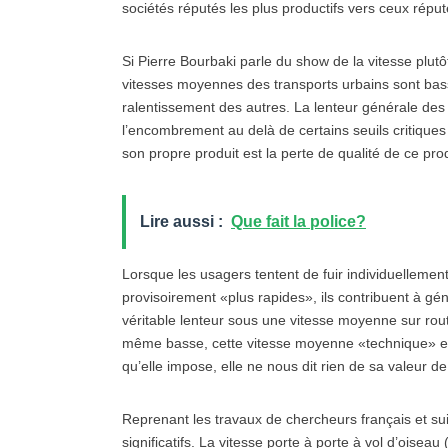
sociétés réputés les plus productifs vers ceux réput
Si Pierre Bourbaki parle du show de la vitesse plutôt 
vitesses moyennes des transports urbains sont bass
ralentissement des autres. La lenteur générale des
l’encombrement au delà de certains seuils critiqu
son propre produit est la perte de qualité de ce pro
Lire aussi :
Que fait la police?
Lorsque les usagers tentent de fuir individuelleme
provisoirement «plus rapides», ils contribuent à g
véritable lenteur sous une vitesse moyenne sur rout
même basse, cette vitesse moyenne «technique» es
qu’elle impose, elle ne nous dit rien de sa valeur d
Reprenant les travaux de chercheurs français et su
significatifs. La vitesse porte à porte à vol d’oiseau