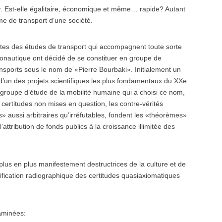
ider. Est-elle égalitaire, économique et même… rapide? Autant
e de transport d’une société.
ttes des études de transport qui accompagnent toute sorte
aéronautique ont décidé de se constituer en groupe de
nsports sous le nom de «Pierre Bourbaki». Initialement un
’un des projets scientifiques les plus fondamentaux du XXe
e groupe d’étude de la mobilité humaine qui a choisi ce nom,
 certitudes non mises en question, les contre-vérités
s» aussi arbitraires qu’irréfutables, fondent les «théorèmes»
l’attribution de fonds publics à la croissance illimitée des
lus en plus manifestement destructrices de la culture et de
ification radiographique des certitudes quasiaxiomatiques
aminées: