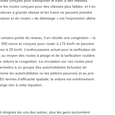
routes conçues pour transporter le trafic à des vitesses
 les routes conçues pour des vitesses plus faibles, et il en
oitures à grande vitesse et les trains ne peuvent prendre
baines et de routes « de délestage » est l’expression ultime
certains points du réseau, il en résulte une congestion – la
 20 000 euros et conçues pour rouler à 175 km/h ne peuvent
es à 20 km/h. L’enthousiasme actuel pour la tarification de
tes au moyen des routes à péage et de la tarification routière
e réduire la congestion. La circulation sur ces routes peut
ermettra à un groupe (les automobilistes fortunés) de
me les automobilistes ou les piétons pauvres) et au prix
En termes d’efficacité spatiale, la voiture est extrêmement
ange rien à cette équation.
nt éloignés les uns des autres, plus les gens surmontent