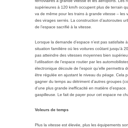
ferroviaires à grande vitesse et les aéroports. Les 
supérieures à 120 km/h occupent plus de terrain que
va de même pour les trains à grande vitesse – les v
des virages serrés. La construction d’autoroutes ur
de l’espace sacrifié à la vitesse.
Lorsque la demande d’espace n’est pas satisfaite à 
situation familière où les voitures coûtant jusqu’à
pas atteindre des vitesses moyennes bien supérieur
l’utilisation de l’espace routier par les automobilis
électronique découle de l’espoir qu’elle permettra d
être régulée en ajustant le niveau du péage. Cela p
gagner du temps au détriment d’autres groupes (com
d’une plus grande inefficacité en matière d’espace. 
gaspilleuse. Le fait de payer pour cet espace ne ch
Voleurs de temps
Plus la vitesse est élevée, plus les équipements so