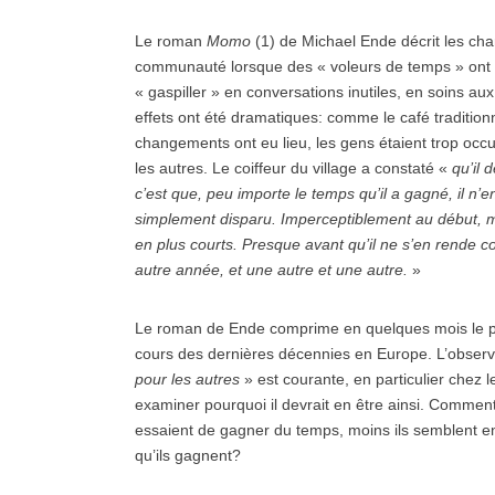
Le roman
Momo
(1) de Michael Ende décrit les cha
communauté lorsque des « voleurs de temps » ont p
« gaspiller » en conversations inutiles, en soins au
effets ont été dramatiques: comme le café tradition
changements ont eu lieu, les gens étaient trop oc
les autres. Le coiffeur du village a constaté «
qu’il 
c’est que, peu importe le temps qu’il a gagné, il n’e
simplement disparu. Imperceptiblement au début, ma
en plus courts. Presque avant qu’il ne s’en rende c
autre année, et une autre et une autre.
»
Le roman de Ende comprime en quelques mois le pr
cours des dernières décennies en Europe. L’observ
pour les autres
» est courante, en particulier chez l
examiner pourquoi il devrait en être ainsi. Comment
essaient de gagner du temps, moins ils semblent en
qu’ils gagnent?