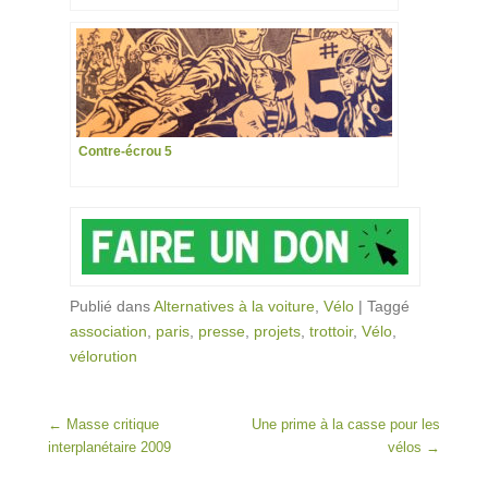
Contre-écrou 5
Publié dans
Alternatives à la voiture
,
Vélo
|
Taggé
association
,
paris
,
presse
,
projets
,
trottoir
,
Vélo
,
vélorution
Post navigation
←
Masse critique
Une prime à la casse pour les
interplanétaire 2009
vélos
→