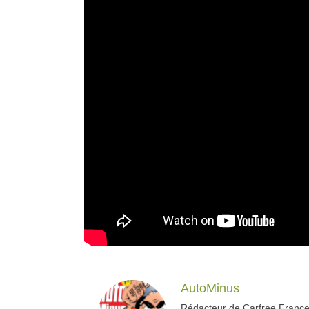
AutoMinus
Rédacteur de Carfree France,