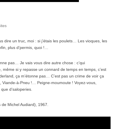
ites
 dire un truc, moi : si j’étais les poulets… Les vioques, les
fin, plus d’permis, quoi !…
onne pas… Je vais vous dire autre chose : c’qui
ite, même si y repasse un connard de temps en temps, c’est
erland, ça m’étonne pas… C’est pas un crime de voir ça
 eh, Viande-à-Pneu !… Peigne-moumoute ! Voyez-vous,
 que d’saloperies.
s de Michel Audiard), 1967.