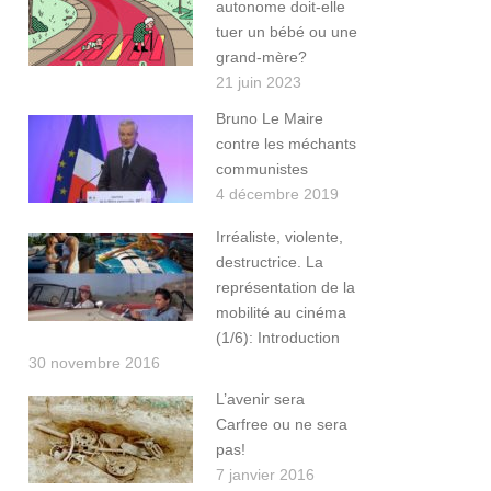
autonome doit-elle
tuer un bébé ou une
grand-mère?
21 juin 2023
Bruno Le Maire
contre les méchants
communistes
4 décembre 2019
Irréaliste, violente,
destructrice. La
représentation de la
mobilité au cinéma
(1/6): Introduction
30 novembre 2016
L’avenir sera
Carfree ou ne sera
pas!
7 janvier 2016