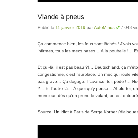
Viande à pneus
Publié le
11 janvier 2019
par
AutoMinus
7 043 vis
Ça commence bien, les fous sont lâchés ! J’vais vous
infirmes, tous les mecs nases… À la poubelle !… En
Et çui-là, il est pas beau ?!… Deutschland, ça m’ét
congestionne, c’est l’surplace. Un mec qui roule v
pas grave… Ça dégage. T’avance, toi, pédé !… Ned
?… Et l’autre-là… À quoi qu’y pense… Affole-toi,
monsieur, dès qu’on prend le volant, on est entouré
Source: Un idiot à Paris de Serge Korber (dialogue