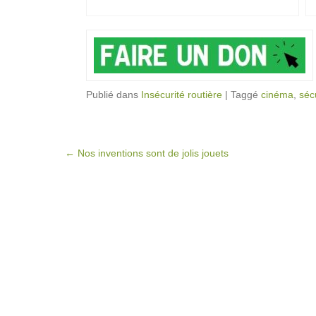
Publié dans
Insécurité routière
|
Taggé
cinéma
,
séc
Post navigation
←
Nos inventions sont de jolis jouets