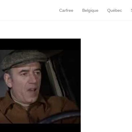
Carfree
Belgique
Québec
Primary Menu
Skip to content