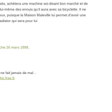
essés, achètera une machine soi-disant bon marché et de
i-même des ennuis qu’il aura avec sa bicyclette. Il ne
x, puisque la Maison Maleville lui permet d’avoir une
adiator qui sera pour lui
anche 26 mars 1899
.
 ne fait jamais de mal…
hic.free.fr