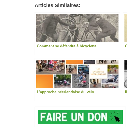
Articles Similaires:
Comment se défendre à bicyclette
C
L’approche néerlandaise du vélo
I