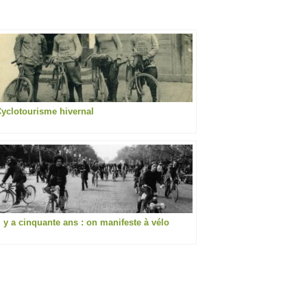
yclotourisme hivernal
l y a cinquante ans : on manifeste à vélo