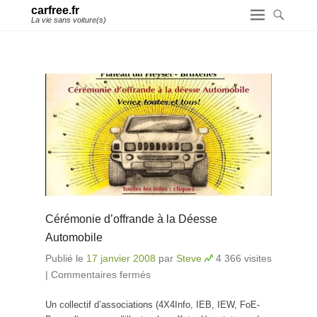
carfree.fr
La vie sans voiture(s)
Cérémonie d’offrande à la Déesse
Automobile
Publié le
17 janvier 2008
par
Steve
4 366 visites
|
Commentaires fermés
sur Cérémonie d’offrande à la
Déesse Automobile
Un collectif d’associations (4X4Info, IEB, IEW, FoE-