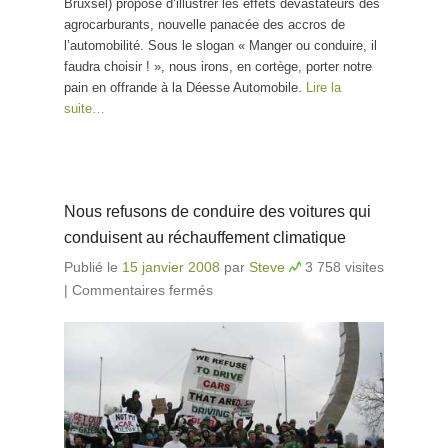
Bruxsel) propose d’illustrer les effets dévastateurs des
agrocarburants, nouvelle panacée des accros de
l’automobilité. Sous le slogan « Manger ou conduire, il
faudra choisir ! », nous irons, en cortège, porter notre
pain en offrande à la Déesse
Automobile
.
Lire la
suite…
Nous refusons de conduire des voitures qui
conduisent au réchauffement climatique
Publié le
15 janvier 2008
par
Steve
3 758 visites
|
Commentaires fermés
sur Nous refusons de
conduire des voitures qui
conduisent au réchauffement
climatique