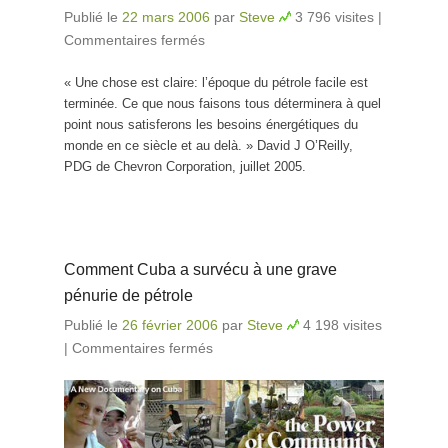
Publié le
22 mars 2006
par
Steve
3 796 visites
|
Commentaires fermés
sur L’époque du pétrole facile
est terminée
« Une chose est claire: l’époque du pétrole facile est
terminée. Ce que nous faisons tous déterminera à quel
point nous satisferons les besoins énergétiques du
monde en ce siècle et au delà. » David J O’Reilly,
PDG de Chevron Corporation, juillet 2005.
Comment Cuba a survécu à une grave
pénurie de pétrole
Publié le
26 février 2006
par
Steve
4 198 visites
|
Commentaires fermés
sur Comment Cuba a survécu
à une grave pénurie de
pétrole