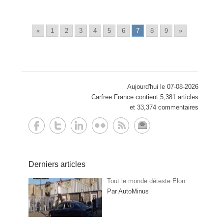
«
1
2
3
4
5
6
7
8
9
»
Aujourd'hui le 07-08-2026
Carfree France contient 5,381 articles
et 33,374 commentaires
Derniers articles
Tout le monde déteste Elon
Par AutoMinus