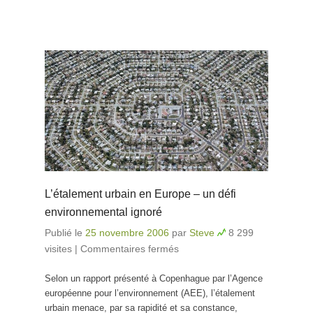
L’étalement urbain en Europe – un défi
environnemental ignoré
Publié le
25 novembre 2006
par
Steve
8 299
visites
|
Commentaires fermés
sur L’étalement urbain
en Europe – un défi
Selon un rapport présenté à Copenhague par l’Agence
environnemental
européenne pour l’environnement (AEE), l’étalement
ignoré
urbain menace, par sa rapidité et sa constance,