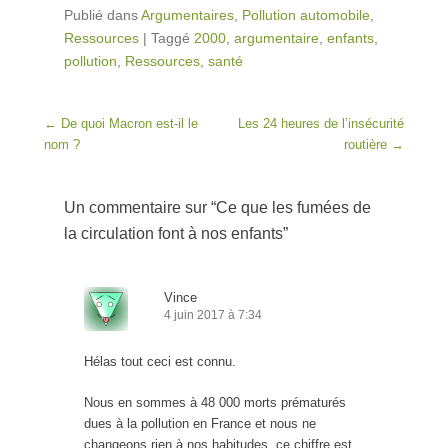
Publié dans
Argumentaires
,
Pollution automobile
,
Ressources
|
Taggé
2000
,
argumentaire
,
enfants
,
pollution
,
Ressources
,
santé
Post navigation
←
De quoi Macron est-il le
Les 24 heures de l’insécurité
nom ?
routière
→
Un commentaire sur “
Ce que les fumées de
la circulation font à nos enfants
”
Vince
4 juin 2017 à 7:34
Hélas tout ceci est connu.
Nous en sommes à 48 000 morts prématurés
dues à la pollution en France et nous ne
changeons rien à nos habitudes, ce chiffre est