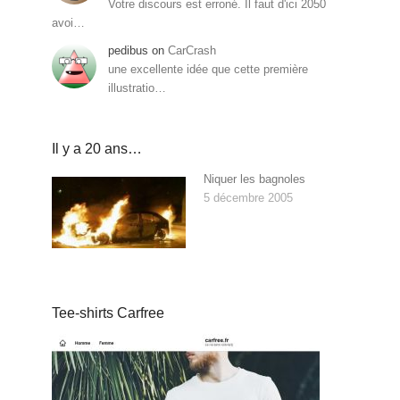
Votre discours est erroné. Il faut d'ici 2050
avoi…
pedibus
on
CarCrash
une excellente idée que cette première
illustratio…
Il y a 20 ans…
Niquer les bagnoles
5 décembre 2005
Tee-shirts Carfree