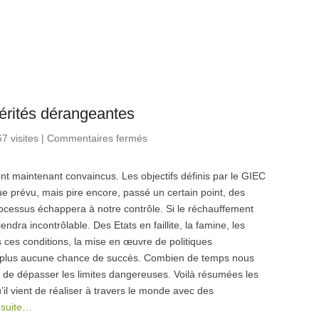
érités dérangeantes
7 visites
|
Commentaires fermés
sur Changement climatique :
quatre vérités dérangeantes
nt maintenant convaincus. Les objectifs définis par le GIEC
e prévu, mais pire encore, passé un certain point, des
rocessus échappera à notre contrôle. Si le réchauffement
ndra incontrôlable. Des Etats en faillite, la famine, les
s ces conditions, la mise en œuvre de politiques
it plus aucune chance de succès. Combien de temps nous
t de dépasser les limites dangereuses. Voilà résumées les
’il vient de réaliser à travers le monde avec des
a suite…