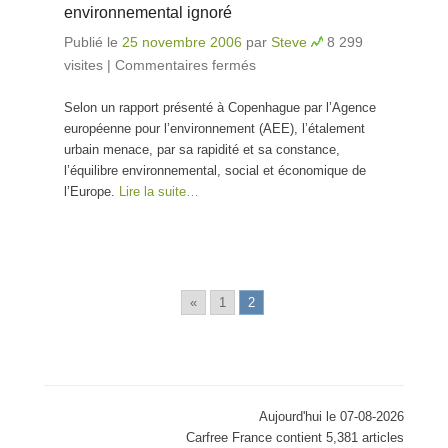
environnemental ignoré
Publié le
25 novembre 2006
par
Steve
8 299
visites
|
Commentaires fermés
sur L’étalement urbain
en Europe – un défi
Selon un rapport présenté à Copenhague par l’Agence
environnemental
européenne pour l’environnement (AEE), l’étalement
ignoré
urbain menace, par sa rapidité et sa constance,
l’équilibre environnemental, social et économique de
l’Europe.
Lire la suite…
«
1
2
Aujourd'hui le 07-08-2026
Carfree France contient 5,381 articles