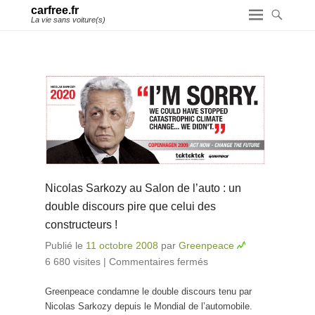
carfree.fr
La vie sans voiture(s)
Nicolas Sarkozy au Salon de l’auto : un
double discours pire que celui des
constructeurs !
Publié le
11 octobre 2008
par
Greenpeace
6 680 visites
|
Commentaires fermés
sur Nicolas
Sarkozy au
Greenpeace condamne le double discours tenu par
Salon de l’auto :
Nicolas Sarkozy depuis le Mondial de l’automobile.
un double