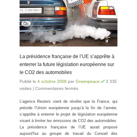
La présidence française de l’UE s’apprête à
enterrer la future législation européenne sur
le CO2 des automobiles
Publié le
4 octobre 2008
par
Greenpeace
3 335
visites
|
Commentaires fermés
sur La présidence
française de l’UE
L’agence Reuters vient de révéler que la France, qui
s’apprête à enterrer la
préside l’Union européenne jusqu’à la fin de l’année,
future législation
s’apprête à enterrer le projet de législation européenne
européenne sur le
visant à limiter les émissions de CO2 des automobiles.
CO2 des automobiles
La présidence française de l’UE aurait proposé
aujourd’hui au groupe de travail du Conseil des