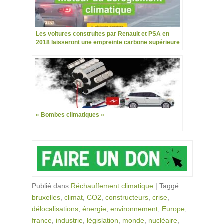
Les voitures construites par Renault et PSA en
2018 laisseront une empreinte carbone supérieure
à celle de la France
« Bombes climatiques »
Publié dans
Réchauffement climatique
|
Taggé
bruxelles
,
climat
,
CO2
,
constructeurs
,
crise
,
délocalisations
,
énergie
,
environnement
,
Europe
,
france
,
industrie
,
législation
,
monde
,
nucléaire
,