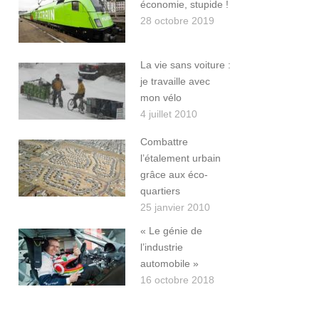
économie, stupide !
28 octobre 2019
La vie sans voiture :
je travaille avec
mon vélo
4 juillet 2010
Combattre
l’étalement urbain
grâce aux éco-
quartiers
25 janvier 2010
« Le génie de
l’industrie
automobile »
16 octobre 2018