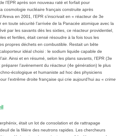
 de l’EPR après son nouveau raté et forfait pour
la cosmologie nucléaire français construite après
’Areva en 2001, l’EPR s’inscrivait en « réacteur de 3e
 en toute sécurité l’arrivée de la Panacée atomique avec la
vé par les savants dès les sixties, ce réacteur providentiel,
les et fertiles, était censé résoudre à la fois tous les
es propres déchets en combustible. Restait un bête
caloporteur idéal choisi : le sodium liquide capable de
’air. Ainsi et en résumé, selon les plans savants, l’EPR (3e
t préparer l’avènement du réacteur (4e génération) le plus
echno-écologique et humaniste ad hoc des physiciens
 pour l’extrême droite française qui crie aujourd’hui au «
crime
il
rphénix, était un lot de consolation et de rattrapage
deuil de la filière des neutrons rapides. Les chercheurs