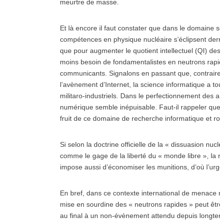
meurtre de masse.
Et là encore il faut constater que dans le domaine 
compétences en physique nucléaire s’éclipsent derriè
que pour augmenter le quotient intellectuel (QI) des t
moins besoin de fondamentalistes en neutrons rap
communicants. Signalons en passant que, contraire
l’avènement d’Internet, la science informatique a
militaro-industriels. Dans le perfectionnement des 
numérique semble inépuisable. Faut-il rappeler que 
fruit de ce domaine de recherche informatique et r
Si selon la doctrine officielle de la « dissuasion nu
comme le gage de la liberté du « monde libre », la 
impose aussi d’économiser les munitions, d’où l’urge
En bref, dans ce contexte international de menace 
mise en sourdine des « neutrons rapides » peut êtr
au final à un non-évènement attendu depuis longte