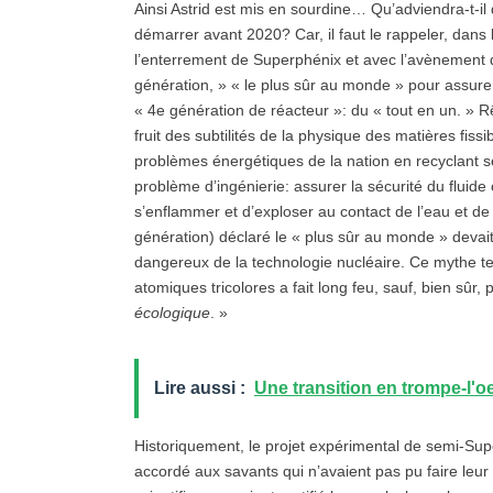
Ainsi Astrid est mis en sourdine… Qu’adviendra-t-il
démarrer avant 2020? Car, il faut le rappeler, dans 
l’enterrement de Superphénix et avec l’avènement d
génération, » « le plus sûr au monde » pour assurer
« 4e génération de réacteur »: du « tout en un. » Rê
fruit des subtilités de la physique des matières fissib
problèmes énergétiques de la nation en recyclant s
problème d’ingénierie: assurer la sécurité du fluide 
s’enflammer et d’exploser au contact de l’eau et de l
génération) déclaré le « plus sûr au monde » devai
dangereux de la technologie nucléaire. Ce mythe t
atomiques tricolores a fait long feu, sauf, bien sûr,
écologique
. »
Lire aussi :
Une transition en trompe-l'oe
Historiquement, le projet expérimental de semi-Supe
accordé aux savants qui n’avaient pas pu faire leur 