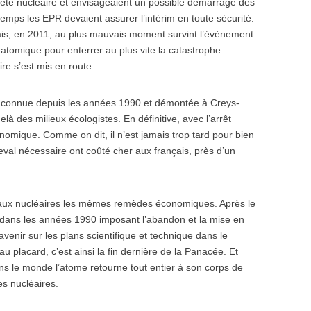
comète nucléaire et envisageaient un possible démarrage des
temps les EPR devaient assurer l’intérim en toute sécurité.
is, en 2011, au plus mauvais moment survint l’évènement
 atomique pour enterrer au plus vite la catastrophe
ire s’est mis en route.
t connue depuis les années 1990 et démontée à Creys-
elà des milieux écologistes. En définitive, avec l’arrêt
conomique. Comme on dit, il n’est jamais trop tard pour bien
eval nécessaire ont coûté cher aux français, près d’un
aux nucléaires les mêmes remèdes économiques. Après le
e dans les années 1990 imposant l’abandon et la mise en
venir sur les plans scientifique et technique dans le
u placard, c’est ainsi la fin dernière de la Panacée. Et
ans le monde l’atome retourne tout entier à son corps de
es nucléaires.