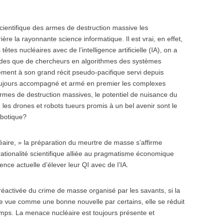
scientifique des armes de destruction massive les
re la rayonnante science informatique. Il est vrai, en effet,
êtes nucléaires avec de l’intelligence artificielle (IA), on a
ides que de chercheurs en algorithmes des systèmes
ment à son grand récit pseudo-pacifique servi depuis
 toujours accompagné et armé en premier les complexes
armes de destruction massives, le potentiel de nuisance du
les drones et robots tueurs promis à un bel avenir sont le
obotique?
cléaire, » la préparation du meurtre de masse s’affirme
rationalité scientifique alliée au pragmatisme économique
nce actuelle d’élever leur QI avec de l’IA.
réactivée du crime de masse organisé par les savants, si la
e vue comme une bonne nouvelle par certains, elle se réduit
mps. La menace nucléaire est toujours présente et