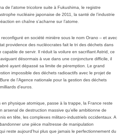
a de l’atome tricolore suite à Fukushima, le registre
strophe nucléaire japonaise de 2011, la santé de l’industrie
réaction en chaîne s’acharne sur l’atome.
t reconfiguré en société minière sous le nom Orano – et avec
Etat providence des nucléocrates fait le tri des déchets dans
capable de servir. Il réduit la voilure en sacrifiant Astrid, ce
Naviguant désormais à vue dans une conjoncture difficile, il
labré ayant dépassé sa limite de péremption. Le grand
stion impossible des déchets radioactifs avec le projet de
 Bure de l’Agence nationale pour la gestion des déchets
milliards d’euros.
es en physique atomique, passe à la trappe, la France reste
 arsenal de destruction massive qu’elle ambitionne de
is en tête, les complexes militaro-industriels occidentaux. A
d’abandonner une pièce maîtresse de manipulation
ui reste aujourd’hui plus que jamais le perfectionnement du