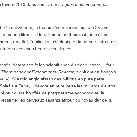
 février 2019 dans son livre «
La guerre qui ne peut pas
nt très activement, le feu nucléaire couve toujours 25 ans
it « monde libre » et le ralliement enthousiaste des élites
ement, en effet, l’unification idéologique du monde autour de
eurtrières des chercheurs scientifiques…
és, datant des folies scientifiques du siècle passé, il faut
al Thermonuclear Experimental Reactor
, signifiant en français
l »). Si Astrid engloutissait des millions en pure perte,
leil sur Terre, » dévore en pure perte les milliards d’euros
e réjouir d’une bouffée de pragmatisme économique, la
ue resserrer les cerveaux savants autour du noyau dur de la