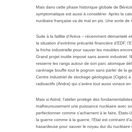
Mais dans cette phase historique globale de Bérézin
symptomatique est aussi à considérer. Après la cata
nucléaire française va de mal en pis. Une sorte de 
Suite à la faillite d’Aréva – récemment démantelé e
la situation d’extrême précarité financière d’EDF, l’
la friche industrielle pour sauver les meubles encore 
Grand projet inutile imposé sans avenir industriel. 
resserre les rangs autour de son parc atomique dé
carénage bouffe tout le pognon sans parler de la ge
Centre industriel de stockage géologique (Cigéo) à
radioactifs (Andra) qui s’avère tout aussi vorace en 
Mais si Astrid, l’atelier protégé des fondamentalist
malheureusement une puissance nucléaire avec son
perfectionner comme s’acharnent à le faire, Etats-Un
la guerre comme à la guerre, l’Etat est contraint 
hasardeuse pour sauver le noyau dur du nucléaire q