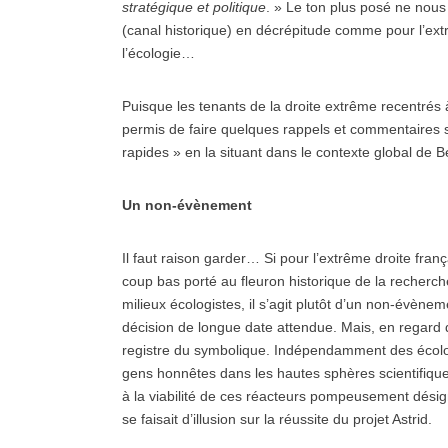
stratégique et politique
. » Le ton plus posé ne nous
(canal historique) en décrépitude comme pour l’ext
l’écologie…
Puisque les tenants de la droite extrême recentrés à
permis de faire quelques rappels et commentaires s
rapides » en la situant dans le contexte global de Bé
Un non-évènement
Il faut raison garder… Si pour l’extrême droite fra
coup bas porté au fleuron historique de la recherch
milieux écologistes, il s’agit plutôt d’un non-évèn
décision de longue date attendue. Mais, en regard d
registre du symbolique. Indépendamment des écologis
gens honnêtes dans les hautes sphères scientifiques
à la viabilité de ces réacteurs pompeusement dés
se faisait d’illusion sur la réussite du projet Astrid.