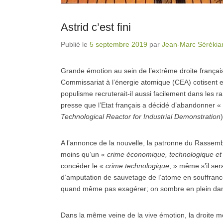
Astrid c’est fini
Publié le
5 septembre 2019
par
Jean-Marc Sérékia
Grande émotion au sein de l’extrême droite françai
Commissariat à l’énergie atomique (CEA) cotisent en
populisme recruterait-il aussi facilement dans les r
presse que l’Etat français a décidé d’abandonner « en
Technological Reactor for Industrial Demonstration
)
A l’annonce de la nouvelle, la patronne du Rasse
moins qu’un «
crime économique, technologique et
concéder le «
crime technologique
, » même s’il ser
d’amputation de sauvetage de l’atome en souffrance
quand même pas exagérer; on sombre en plein da
Dans la même veine de la vive émotion, la droite 