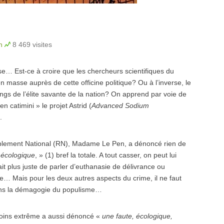
n
8 469 visites
se… Est-ce à croire que les chercheurs scientifiques du
 masse auprès de cette officine politique? Ou à l’inverse, le
angs de l’élite savante de la nation? On apprend par voie de
 catimini » le projet Astrid (
Advanced Sodium
.
mblement National (RN), Madame Le Pen, a dénoncé rien de
 écologique
, » (1) bref la totale. A tout casser, on peut lui
ait plus juste de parler d’euthanasie de délivrance ou
… Mais pour les deux autres aspects du crime, il ne faut
ns la démagogie du populisme…
moins extrême a aussi dénoncé «
une faute, écologique,