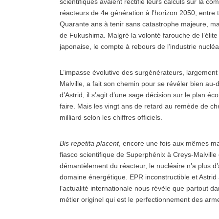
scientifiques avaient rectifié leurs calculs sur la 
réacteurs de 4e génération à l’horizon 2050; entre 
Quarante ans à tenir sans catastrophe majeure, ma
de Fukushima. Malgré la volonté farouche de l’élite
japonaise, le compte à rebours de l’industrie nucléa
L’impasse évolutive des surgénérateurs, largemen
Malville, a fait son chemin pour se révéler bien au-d
d’Astrid, il s’agit d’une sage décision sur le plan é
faire. Mais les vingt ans de retard au remède de ch
milliard selon les chiffres officiels.
Bis repetita placent
, encore une fois aux mêmes m
fiasco scientifique de Superphénix à Creys-Malvill
démantèlement du réacteur, le nucléaire n’a plus d’a
domaine énergétique. EPR inconstructible et Astrid a
l’actualité internationale nous révèle que partout d
métier originel qui est le perfectionnement des arm