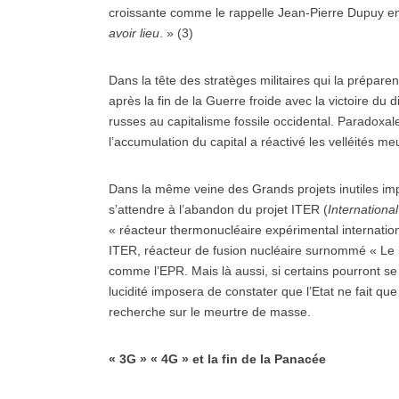
croissante comme le rappelle Jean-Pierre Dupuy en
avoir lieu
. » (3)
Dans la tête des stratèges militaires qui la prépare
après la fin de la Guerre froide avec la victoire du d
russes au capitalisme fossile occidental. Paradoxal
l’accumulation du capital a réactivé les velléités m
Dans la même veine des Grands projets inutiles impos
s’attendre à l’abandon du projet ITER (
Internation
« réacteur thermonucléaire expérimental internationa
ITER, réacteur de fusion nucléaire surnommé « Le So
comme l’EPR. Mais là aussi, si certains pourront s
lucidité imposera de constater que l’Etat ne fait q
recherche sur le meurtre de masse.
« 3G » « 4G » et la fin de la Panacée