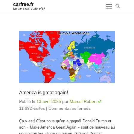
carfree.fr
La vie sans voiture(s)
America is great again!
Publié le
13 avril 2025
par
Marcel Robert
11 892 visites
|
Commentaires fermés
sur America is
great again!
Ça y est! C’est nous qu’on a gagné! Donald Trump et
son « Make America Great Again » sont de nouveau au
pouvoir au lieu d’être en prison. Grâce à Donald,