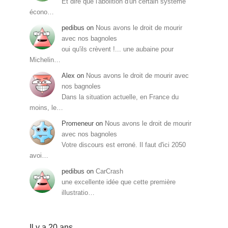
Et dire que l'abolition d'un certain système
écono…
pedibus
on
Nous avons le droit de mourir
avec nos bagnoles
oui qu'ils crèvent !... une aubaine pour
Michelin…
Alex
on
Nous avons le droit de mourir avec
nos bagnoles
Dans la situation actuelle, en France du
moins, le…
Promeneur
on
Nous avons le droit de mourir
avec nos bagnoles
Votre discours est erroné. Il faut d'ici 2050
avoi…
pedibus
on
CarCrash
une excellente idée que cette première
illustratio…
Il y a 20 ans…