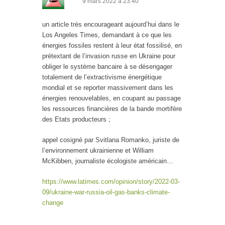
9 mars 2022 à 23:40
un article très encourageant aujourd’hui dans le
Los Angeles Times, demandant à ce que les
énergies fossiles restent à leur état fossilisé, en
prétextant de l’invasion russe en Ukraine pour
obliger le système bancaire à se désengager
totalement de l’extractivisme énergétique
mondial et se reporter massivement dans les
énergies renouvelables, en coupant au passage
les ressources financières de la bande mortifère
des Etats producteurs ;
appel cosigné par Svitlana Romanko, juriste de
l’environnement ukrainienne et William
McKibben, journaliste écologiste américain…
https://www.latimes.com/opinion/story/2022-03-
09/ukraine-war-russia-oil-gas-banks-climate-
change