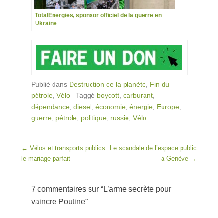
TotalEnergies, sponsor officiel de la guerre en
Ukraine
Publié dans
Destruction de la planète
,
Fin du
pétrole
,
Vélo
|
Taggé
boycott
,
carburant
,
dépendance
,
diesel
,
économie
,
énergie
,
Europe
,
guerre
,
pétrole
,
politique
,
russie
,
Vélo
Post navigation
←
Vélos et transports publics :
Le scandale de l’espace public
le mariage parfait
à Genève
→
7 commentaires sur “
L’arme secrète pour
vaincre Poutine
”