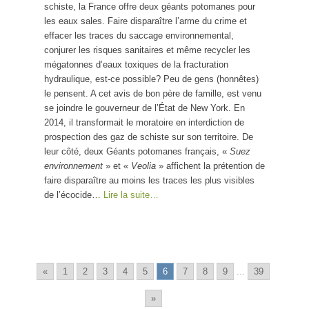
schiste, la France offre deux géants potomanes pour
les eaux sales. Faire disparaître l’arme du crime et
effacer les traces du saccage environnemental,
conjurer les risques sanitaires et même recycler les
mégatonnes d’eaux toxiques de la fracturation
hydraulique, est-ce possible? Peu de gens (honnêtes)
le pensent. A cet avis de bon père de famille, est venu
se joindre le gouverneur de l’État de New York. En
2014, il transformait le moratoire en interdiction de
prospection des gaz de schiste sur son territoire. De
leur côté, deux Géants potomanes français, «
Suez
environnement
» et «
Veolia
» affichent la prétention de
faire disparaître au moins les traces les plus visibles
de l’écocide…
Lire la suite…
«
1
2
3
4
5
6
7
8
9
...
39
»