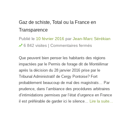
Gaz de schiste, Total ou la France en
Transparence
Publié le
10 février 2016
par
Jean-Marc Sérékian
6 842 visites
|
Commentaires fermés
sur Gaz de
schiste, Total
Que peuvent bien penser les habitants des régions
ou la France
impactées par le Permis de forage dit de Montélimar
en
après la décision du 28 janvier 2016 prise par le
Transparence
Tribunal Administratif de Cergy Pontoise? Fort
probablement beaucoup de mal des magistrats… Par
prudence, dans l’ambiance des procédures arbitraires
d’intimidations permises par l’état d’urgence en France
il est préférable de garder ici le silence…
Lire la suite…