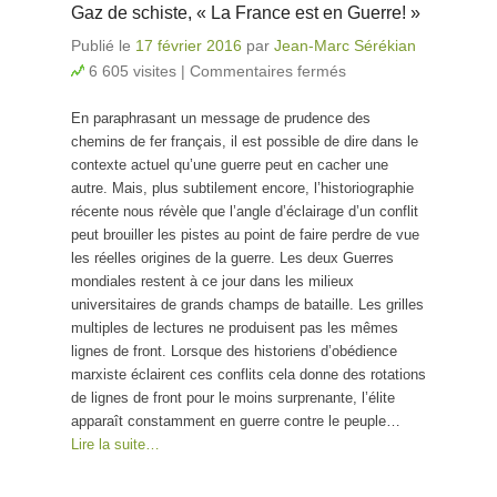
Gaz de schiste, « La France est en Guerre! »
Publié le
17 février 2016
par
Jean-Marc Sérékian
6 605 visites
|
Commentaires fermés
sur Gaz de
schiste, « La
En paraphrasant un message de prudence des
France est en
chemins de fer français, il est possible de dire dans le
Guerre! »
contexte actuel qu’une guerre peut en cacher une
autre. Mais, plus subtilement encore, l’historiographie
récente nous révèle que l’angle d’éclairage d’un conflit
peut brouiller les pistes au point de faire perdre de vue
les réelles origines de la guerre. Les deux Guerres
mondiales restent à ce jour dans les milieux
universitaires de grands champs de bataille. Les grilles
multiples de lectures ne produisent pas les mêmes
lignes de front. Lorsque des historiens d’obédience
marxiste éclairent ces conflits cela donne des rotations
de lignes de front pour le moins surprenante, l’élite
apparaît constamment en guerre contre le peuple…
Lire la suite…