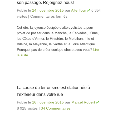
son passage. Rejoignez-nous!
Publié le
24 novembre 2015
par
AlterTour
6 354
visites
|
Commentaires fermés
sur L’AlterTour 2016
mobilise les
Cet été, la joyeuse équipée d’altercyclistes a pour
alternatives sur son
projet de passer dans la Manche, le Calvados, l’Orne,
passage. Rejoignez-
les Côtes d’Armor, le Finistère, le Morbihan, l’Ile et
nous!
Vilaine, la Mayenne, la Sarthe et la Loire Atlantique.
Pourquoi pas de créer quelque chose avec vous?
Lire
la suite…
La cause du terrorisme est stationnée à
l’extérieur dans votre rue
Publié le
16 novembre 2015
par
Marcel Robert
8 925 visites
|
34 Commentaires