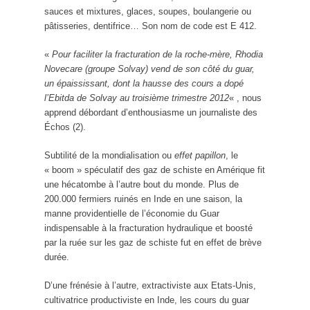
sauces et mixtures, glaces, soupes, boulangerie ou
pâtisseries, dentifrice… Son nom de code est E 412.
«
Pour faciliter la fracturation de la roche-mère, Rhodia
Novecare (groupe Solvay) vend de son côté du guar,
un épaississant, dont la hausse des cours a dopé
l’Ebitda de Solvay au troisième trimestre 2012
« , nous
apprend débordant d’enthousiasme un journaliste des
Échos (2).
Subtilité de la mondialisation ou
effet papillon
, le
« boom » spéculatif des gaz de schiste en Amérique fit
une hécatombe à l’autre bout du monde. Plus de
200.000 fermiers ruinés en Inde en une saison, la
manne providentielle de l’économie du Guar
indispensable à la fracturation hydraulique et boosté
par la ruée sur les gaz de schiste fut en effet de brève
durée.
D’une frénésie à l’autre, extractiviste aux Etats-Unis,
cultivatrice productiviste en Inde, les cours du guar