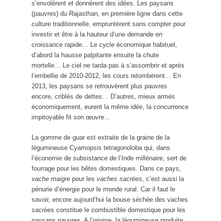
s’envolèrent et donnèrent des idées. Les paysans
(pauvres) du Rajasthan, en première ligne dans cette
culture traditionnelle, empruntèrent sans compter pour
investir et être à la hauteur d’une demande en
croissance rapide… Le cycle économique habituel,
d’abord la hausse palpitante ensuite la chute
mortelle… Le ciel ne tarda pas à s’assombrir et après
l’embellie de 2010-2012, les cours retombèrent… En
2013, les paysans se retrouvèrent plus pauvres
encore, criblés de dettes… D’autres, mieux armés
économiquement, eurent la même idée, la concurrence
impitoyable fit son œuvre…
La gomme de guar est extraite de la graine de la
légumineuse Cyamopsis tetragonoloba qui, dans
l’économie de subsistance de l’Inde millénaire, sert de
fourrage pour les bêtes domestiques. Dans ce pays,
vache maigre
pour les
vaches sacrées
, c’est aussi la
pénurie d’énergie pour le monde rural. Car il faut le
savoir, encore aujourd’hui la bouse séchée des vaches
sacrées constitue le combustible domestique pour les
paysans pauvres. A l’origine, la légumineuse produite