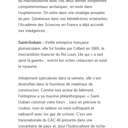
du machiavélisme avec ces deux termes simplement
comportementaux archaïques, on reste dans
l’euphémisme. On entre dans une stratégie prospère
du pire. Généreuse dans ses bénédictions éclairantes,
l’Académie des Sciences en France a déjà accordé
ses indulgences…
Saint-Gobain :
Vieille entreprise française
pluriséculaire, elle fut fondée par Colbert en 1665, le
mercantiliste financier du Roi Louis 14e qui «
a tant
aimé la guerre
« , enrichi les riches créanciers et ruiné
le royaume.
Initialement spécialisée dans la verrerie, elle s’est
diversifiée dans la fourniture de matériaux de
construction. Comme tout acteur du bâtiment,
l’entreprise a sa maxime philanthropique: «
Saint-
Gobain construit votre futur
« , sans en préciser la
couleur, rose et radieux ou noire suffoquant et
radioactif avec les gaz de schiste. C’est une
transnationale du CAC 40 présente dans une
soixantaine de pays et, pour l’hydrocarbure de roche-