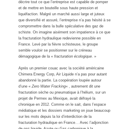
décrire tout ce que l’entreprise est capable de pomper
et de mettre en bouteille sous haute pression et
liquéfaction. Malgré un marché aussi large et juteux
que diversifié et assuré, l’entreprise n’a pas hésité à se
compromettre dans la bulle spéculative des gaz de
schiste. On imagine aisément son impatience à ce que
la fracturation hydraulique redevienne possible en
France. Levé par la fièvre schisteuse, le groupe
semble vouloir se positionner sur le créneau
démagogique de la «
fracturation écologique
. »
Après un premier couac avec la société américaine
Chimera Energy Corp, Air Liquide n’a pas pour autant
abandonné la partie. La coopération loupée autour
d’une «
Zero Water Fracking
« , autrement dit une
fracturation sèche ou pneumatique à l’hélium, sur un
projet de Permex au Mexique, avait défrayé la
chronique en 2012. Comme on le sait, dans l’espace
médiatique et les dossiers marketing on joue beaucoup
sur les mots depuis la loi d’interdiction de la
fracturation hydraulique en France… Avec l’adjonction
de gaz liquide, Azote ou Gaz carbonique à la