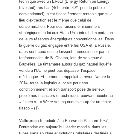
technique avec un ERoEI (Energy Return on Energy
Invested) très bas (4/1 contre 30/1 pour le pétrole
conventionnel), n’est financièrement rentable que si le
lieu d’extraction est le même que celui de
consommation. Pour des raisons éminemment
stratégiques, la loi aux États-Unis interdit l’exportation
de leurs réserves énergétiques conventionnelles. Dans
la guerre du gaz engagée entre les USA et la Russie,
rares sont ceux qui se laissent impressionner par les
fanfaronnades de B. Obama, lors de sa venue à
Bruxelles. Le tintamarre autour du gaz naturel liquéfié
vendu à l’UE ne peut pas dépasser l’espace
médiatique. Et comme le rappelait la revue Nature fin
2014, toute la logistique locale pour son
conditionnement et son transport pose de sérieux
problèmes financiers et techniques pouvant aboutir au
« fiasco » : « We’re setting ourselves up for un major
fiasco » (1).
Vallourec :
Introduite à la Bourse de Paris en 1957,
l’entreprise est aujourd’hui leader mondial dans les
tubes sans soudure et solutions tubulaires destinés à