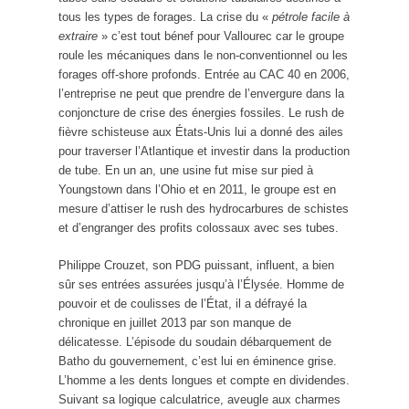
tous les types de forages. La crise du «
pétrole facile à
extraire
» c’est tout bénef pour Vallourec car le groupe
roule les mécaniques dans le non-conventionnel ou les
forages off-shore profonds. Entrée au CAC 40 en 2006,
l’entreprise ne peut que prendre de l’envergure dans la
conjoncture de crise des énergies fossiles. Le rush de
fièvre schisteuse aux États-Unis lui a donné des ailes
pour traverser l’Atlantique et investir dans la production
de tube. En un an, une usine fut mise sur pied à
Youngstown dans l’Ohio et en 2011, le groupe est en
mesure d’attiser le rush des hydrocarbures de schistes
et d’engranger des profits colossaux avec ses tubes.
Philippe Crouzet, son PDG puissant, influent, a bien
sûr ses entrées assurées jusqu’à l’Élysée. Homme de
pouvoir et de coulisses de l’État, il a défrayé la
chronique en juillet 2013 par son manque de
délicatesse. L’épisode du soudain débarquement de
Batho du gouvernement, c’est lui en éminence grise.
L’homme a les dents longues et compte en dividendes.
Suivant sa logique calculatrice, aveugle aux charmes