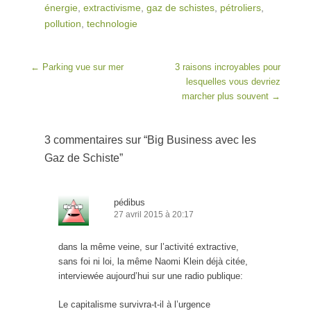
énergie
,
extractivisme
,
gaz de schistes
,
pétroliers
,
pollution
,
technologie
Post navigation
←
Parking vue sur mer
3 raisons incroyables pour
lesquelles vous devriez
marcher plus souvent
→
3 commentaires sur “
Big Business avec les
Gaz de Schiste
”
pédibus
27 avril 2015 à 20:17
dans la même veine, sur l’activité extractive,
sans foi ni loi, la même Naomi Klein déjà citée,
interviewée aujourd’hui sur une radio publique:
Le capitalisme survivra-t-il à l’urgence