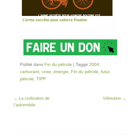
L’arme secrète pour vaincre Poutine
Publié dans
Fin du pétrole
|
Taggé
2004
,
carburant
,
crise
,
énergie
,
Fin du pétrole
,
futur
,
pétrole
,
TIPP
Post navigation
←
La civilisation de
Vélorution
→
l’automobile