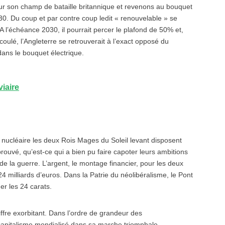
r sur son champ de bataille britannique et revenons au bouquet
30. Du coup et par contre coup ledit « renouvelable » se
A l’échéance 2030, il pourrait percer le plafond de 50% et,
oulé, l’Angleterre se retrouverait à l’exact opposé du
ans le bouquet électrique.
viaire
 nucléaire les deux Rois Mages du Soleil levant disposent
prouvé, qu’est-ce qui a bien pu faire capoter leurs ambitions
de la guerre. L’argent, le montage financier, pour les deux
24 milliards d’euros. Dans la Patrie du néolibéralisme, le Pont
er les 24 carats.
ffre exorbitant. Dans l’ordre de grandeur des
 capitalisme mondialisé dans sa marche triomphale