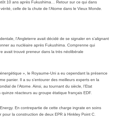
entôt 10 ans après Fukushima… Retour sur ce qui dans
érité, celle de la chute de l’Atome dans le Vieux Monde.
entale, l’Angleterre avait décidé de se signaler en s’alignant
 donner au nucléaire après Fukushima. Comprenne qui
e avait trouvé preneur dans la très néolibérale
e énergétique », le Royaume-Uni a eu cependant la présence
e panier. Il a su s’entourer des meilleurs experts en la
dial de l’Atome. Ainsi, au tournant du siècle, l’Etat
ses quinze réacteurs au groupe étatique français EDF.
nergy. En contrepartie de cette charge ingrate en soins
’or pour la construction de deux EPR à Hinkley Point C.