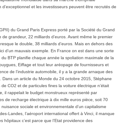
d’exceptionnel et les investisseurs peuvent être recrutés de
GPII) du Grand Paris Express porté par la Société du Grand
 de grandeur, 22 milliards d’euros. Avant même le premier
presque le double, 38 milliards d’euros. Mais en dehors des
t ici d’un mauvais exemple. En France on est dans une sorte
e du BTP planifie chaque année la spoliation maximale de la
ouygues, Eiffage et tout leur aréopage de fournisseurs et
ence de l’industrie automobile, il y a la grande arnaque des
es. Dans un article du Monde du 24 octobre 2015, Stéphane
e CO2 et de particules fines la voiture électrique n’était
e, il rappelait le budget monstrueux représenté par
rnes de recharge électrique à dix mille euros pièce, soit 70
 nuisance sociale et environnementale d’un capitalisme
es-Landes, l’aéroport international offert à Vinci, il manque
es hôpitaux c’est parce que l’Etat providence des