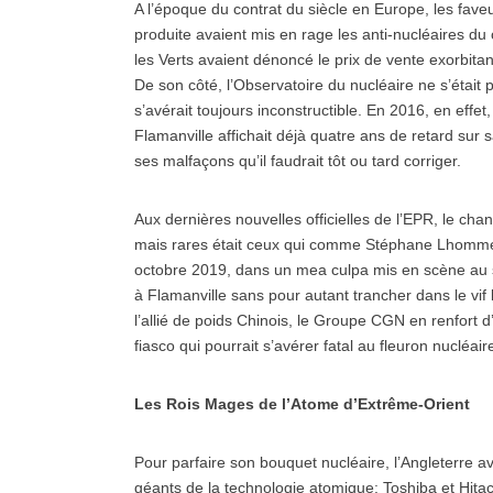
A l’époque du contrat du siècle en Europe, les faveu
produite avaient mis en rage les anti-nucléaires du
les Verts avaient dénoncé le prix de vente exorbitan
De son côté, l’Observatoire du nucléaire ne s’était 
s’avérait toujours inconstructible. En 2016, en effet
Flamanville affichait déjà quatre ans de retard sur 
ses malfaçons qu’il faudrait tôt ou tard corriger.
Aux dernières nouvelles officielles de l’EPR, le chan
mais rares était ceux qui comme Stéphane Lhomme pr
octobre 2019, dans un mea culpa mis en scène au som
à Flamanville sans pour autant trancher dans le vif l
l’allié de poids Chinois, le Groupe CGN en renfort 
fiasco qui pourrait s’avérer fatal au fleuron nucléair
Les Rois Mages de l’Atome d’Extrême-Orient
Pour parfaire son bouquet nucléaire, l’Angleterre av
géants de la technologie atomique: Toshiba et Hita