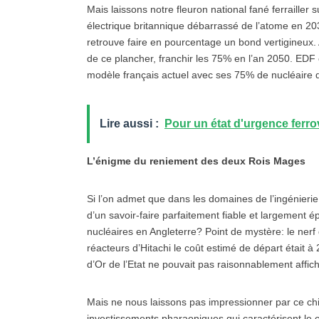
Mais laissons notre fleuron national fané ferraille
électrique britannique débarrassé de l’atome en 20
retrouve faire en pourcentage un bond vertigineux. 
de ce plancher, franchir les 75% en l’an 2050. EDF c
modèle français actuel avec ses 75% de nucléaire d
Lire aussi :
Pour un état d'urgence ferro
L’énigme du reniement des deux Rois Mages
Si l’on admet que dans les domaines de l’ingénierie
d’un savoir-faire parfaitement fiable et largement é
nucléaires en Angleterre? Point de mystère: le nerf 
réacteurs d’Hitachi le coût estimé de départ était à 
d’Or de l’Etat ne pouvait pas raisonnablement affich
Mais ne nous laissons pas impressionner par ce chi
investissements pharaoniques qui caractérisent le