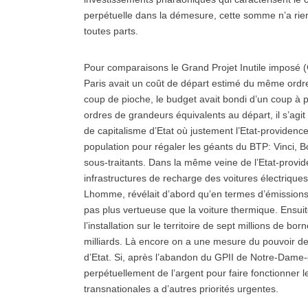
perpétuelle dans la démesure, cette somme n’a rien 
toutes parts.
Pour comparaisons le Grand Projet Inutile imposé (
Paris avait un coût de départ estimé du même ordre
coup de pioche, le budget avait bondi d’un coup à 
ordres de grandeurs équivalents au départ, il s’agi
de capitalisme d’Etat où justement l’Etat-providenc
population pour régaler les géants du BTP: Vinci, B
sous-traitants. Dans la même veine de l’Etat-provid
infrastructures de recharge des voitures électriqu
Lhomme, révélait d’abord qu’en termes d’émissions d
pas plus vertueuse que la voiture thermique. Ensuit
l’installation sur le territoire de sept millions de bo
milliards. Là encore on a une mesure du pouvoir de
d’Etat. Si, après l’abandon du GPII de Notre-Dame-d
perpétuellement de l’argent pour faire fonctionner l
transnationales a d’autres priorités urgentes.