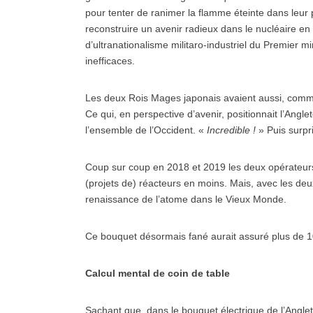
pour tenter de ranimer la flamme éteinte dans leur
reconstruire un avenir radieux dans le nucléaire e
d’ultranationalisme militaro-industriel du Premier 
inefficaces.
Les deux Rois Mages japonais avaient aussi, comme
Ce qui, en perspective d’avenir, positionnait l’Ang
l’ensemble de l’Occident. «
Incredible !
» Puis surpri
Coup sur coup en 2018 et 2019 les deux opérateurs 
(projets de) réacteurs en moins. Mais, avec les de
renaissance de l’atome dans le Vieux Monde.
Ce bouquet désormais fané aurait assuré plus de 10
Calcul mental de coin de table
Sachant que, dans le bouquet électrique de l’Anglet