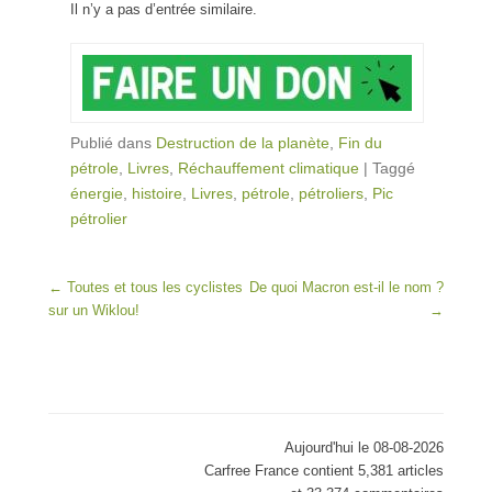
Il n’y a pas d’entrée similaire.
Publié dans
Destruction de la planète
,
Fin du
pétrole
,
Livres
,
Réchauffement climatique
|
Taggé
énergie
,
histoire
,
Livres
,
pétrole
,
pétroliers
,
Pic
pétrolier
Post navigation
←
Toutes et tous les cyclistes
De quoi Macron est-il le nom ?
sur un Wiklou!
→
Aujourd'hui le 08-08-2026
Carfree France contient 5,381 articles