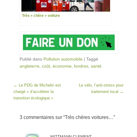
Très « chère » voiture
Publié dans
Pollution automobile
|
Taggé
angleterre
,
coût
,
économie
,
londres
,
santé
Post navigation
←
Le PDG de Michelin est
Le vélo, l’anti-stress pour
chargé « d’accélérer la
traitement local
→
transition écologique »
3 commentaires sur “
Très chères voitures…
”
WITTMANN CLEMENT