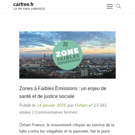
carfree.fr
La vie sans voiture(s)
Zones à Faibles Émissions : un enjeu de
santé et de justice sociale
Publié le
14 janvier 2025
par
Oxfam
13 581
visites
|
Commentaires fermés
sur Zones à Faibles
Émissions : un enjeu
Oxfam France, le mouvement citoyen au service de la
de santé et de justice
lutte contre les inégalités et la pauvreté, fait le point
sociale