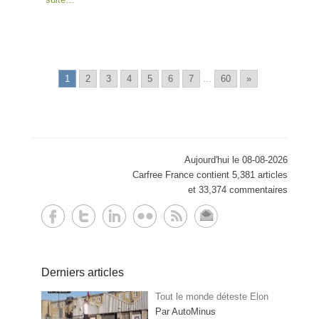
1
2
3
4
5
6
7
...
60
»
Aujourd'hui le 08-08-2026
Carfree France contient 5,381 articles
et 33,374 commentaires
Derniers articles
Tout le monde déteste Elon
Par AutoMinus