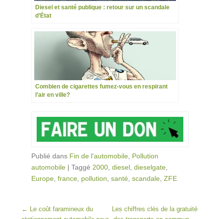
Diesel et santé publique : retour sur un scandale
d’État
Combien de cigarettes fumez-vous en respirant
l’air en ville?
Publié dans
Fin de l'automobile
,
Pollution
automobile
|
Taggé
2000
,
diesel
,
dieselgate
,
Europe
,
france
,
pollution
,
santé
,
scandale
,
ZFE
Post navigation
←
Le coût faramineux du
Les chiffres clés de la gratuité