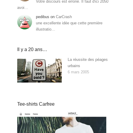
Votre discours est erroné. Il faut d'ici 2050
avoi…
pedibus
on
CarCrash
une excellente idée que cette première
illustratio…
Il y a 20 ans…
La réussite des péages
urbains
6 mars 2005
Tee-shirts Carfree