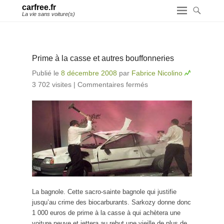
carfree.fr
La vie sans voiture(s)
Prime à la casse et autres bouffonneries
Publié le
8 décembre 2008
par
Fabrice Nicolino
3 702 visites
|
Commentaires fermés
sur Prime à la
casse et autres
bouffonneries
La bagnole. Cette sacro-sainte bagnole qui justifie
jusqu’au crime des biocarburants. Sarkozy donne donc
1 000 euros de prime à la casse à qui achètera une
voiture neuve et jettera au rebut une vieille de plus de