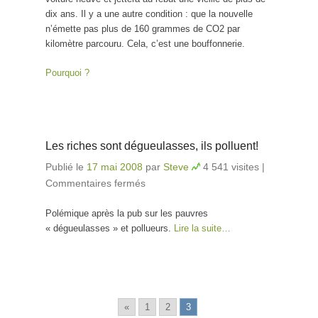
dix ans. Il y a une autre condition : que la nouvelle
n’émette pas plus de 160 grammes de CO2 par
kilomètre parcouru. Cela, c’est une bouffonnerie.
Pourquoi ?
Les riches sont dégueulasses, ils polluent!
Publié le
17 mai 2008
par
Steve
4 541 visites
|
Commentaires fermés
sur Les riches sont
dégueulasses, ils polluent!
Polémique après la pub sur les pauvres
« dégueulasses » et pollueurs.
Lire la suite…
«
1
2
3