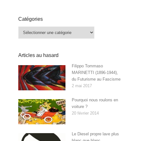
Catégories
Catégories
Articles au hasard
Filippo Tommaso
MARINETTI (1896-1944),
du Futurisme au Fascisme
2 mai 2017
Pourquoi nous roulons en
voiture ?
20 février 2014
Le Diesel propre lave plus
blanc que blanc