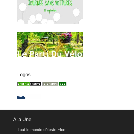
Logos
A la Une
Tout le monde déteste Elon