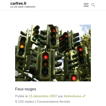
carfree.fr
La vie sans voiture(s)
Feux rouges
Publié le
15 décembre 2007
par
Antivoitures
9 103 visites
|
Commentaires fermés
sur Feux rouges