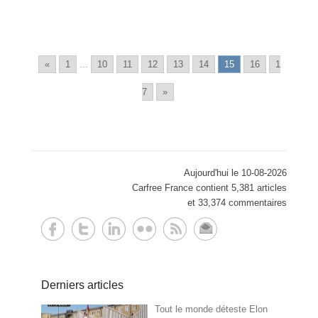
aux
Roulettes
«
1
...
10
11
12
13
14
15
16
1
7
»
Aujourd'hui le 10-08-2026
Carfree France contient 5,381 articles
et 33,374 commentaires
Derniers articles
Tout le monde déteste Elon