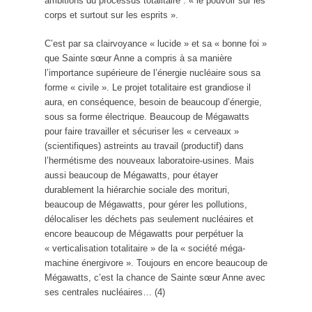
ambitions du processus totalitaire : « le pouvoir sur les
corps et surtout sur les esprits ».
C’est par sa clairvoyance « lucide » et sa « bonne foi »
que Sainte sœur Anne a compris à sa manière
l’importance supérieure de l’énergie nucléaire sous sa
forme « civile ». Le projet totalitaire est grandiose il
aura, en conséquence, besoin de beaucoup d’énergie,
sous sa forme électrique. Beaucoup de Mégawatts
pour faire travailler et sécuriser les « cerveaux »
(scientifiques) astreints au travail (productif) dans
l’hermétisme des nouveaux laboratoire-usines. Mais
aussi beaucoup de Mégawatts, pour étayer
durablement la hiérarchie sociale des morituri,
beaucoup de Mégawatts, pour gérer les pollutions,
délocaliser les déchets pas seulement nucléaires et
encore beaucoup de Mégawatts pour perpétuer la
« verticalisation totalitaire » de la « société méga-
machine énergivore ». Toujours en encore beaucoup de
Mégawatts, c’est la chance de Sainte sœur Anne avec
ses centrales nucléaires… (4)