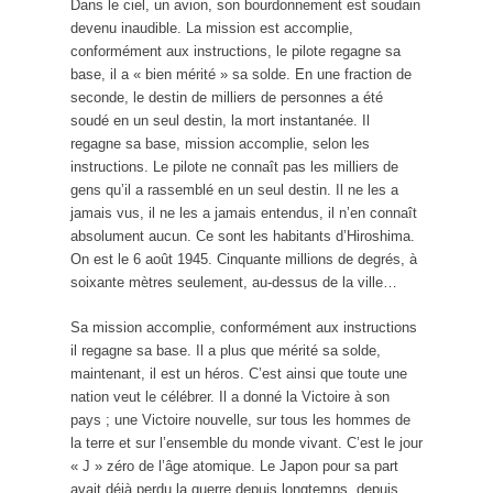
Dans le ciel, un avion, son bourdonnement est soudain
devenu inaudible. La mission est accomplie,
conformément aux instructions, le pilote regagne sa
base, il a « bien mérité » sa solde. En une fraction de
seconde, le destin de milliers de personnes a été
soudé en un seul destin, la mort instantanée. Il
regagne sa base, mission accomplie, selon les
instructions. Le pilote ne connaît pas les milliers de
gens qu’il a rassemblé en un seul destin. Il ne les a
jamais vus, il ne les a jamais entendus, il n’en connaît
absolument aucun. Ce sont les habitants d’Hiroshima.
On est le 6 août 1945. Cinquante millions de degrés, à
soixante mètres seulement, au-dessus de la ville…
Sa mission accomplie, conformément aux instructions
il regagne sa base. Il a plus que mérité sa solde,
maintenant, il est un héros. C’est ainsi que toute une
nation veut le célébrer. Il a donné la Victoire à son
pays ; une Victoire nouvelle, sur tous les hommes de
la terre et sur l’ensemble du monde vivant. C’est le jour
« J » zéro de l’âge atomique. Le Japon pour sa part
avait déjà perdu la guerre depuis longtemps, depuis