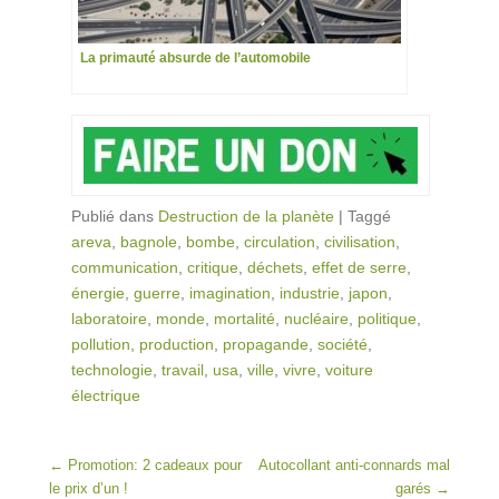
La primauté absurde de l’automobile
Publié dans
Destruction de la planète
|
Taggé
areva
,
bagnole
,
bombe
,
circulation
,
civilisation
,
communication
,
critique
,
déchets
,
effet de serre
,
énergie
,
guerre
,
imagination
,
industrie
,
japon
,
laboratoire
,
monde
,
mortalité
,
nucléaire
,
politique
,
pollution
,
production
,
propagande
,
société
,
technologie
,
travail
,
usa
,
ville
,
vivre
,
voiture
électrique
Post navigation
←
Promotion: 2 cadeaux pour
Autocollant anti-connards mal
le prix d’un !
garés
→