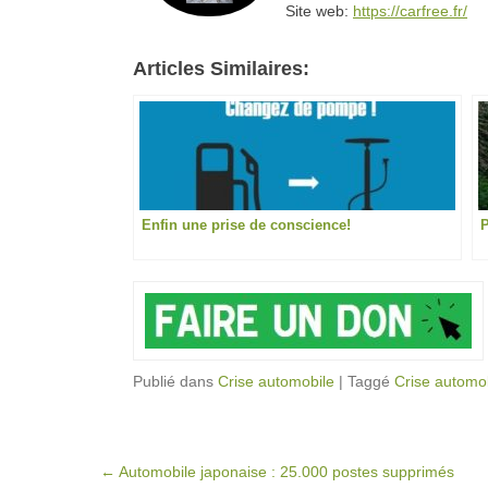
Site web:
https://carfree.fr/
Articles Similaires:
Enfin une prise de conscience!
P
Publié dans
Crise automobile
|
Taggé
Crise automo
Post navigation
←
Automobile japonaise : 25.000 postes supprimés