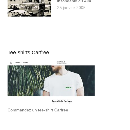
insondable du 4×4
25 janvier 2005
Tee-shirts Carfree
Commandez un tee-shirt Carfree !