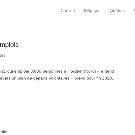
Carfree
Belgique
Québec
Primary Menu
Skip to content
emplois
tes
 Fiat, qui emploie 3.800 personnes à Hordain (Nord) « entend
ravers un plan de départs volontaires » prévu pour fin 2010,
bile