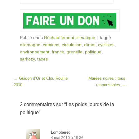
Publié dans
Réchauffement climatique
|
Taggé
allemagne
,
camions
,
circulation
,
climat
,
cyclistes
,
environnement
,
france
,
grenelle
,
politique
,
sarkozy
,
taxes
Post navigation
←
Guidon d’Or et Clou Rouillé
Marées noires : tous
2010
responsables
→
2 commentaires sur “
Les poids lourds de la
politique
”
Lomoberet
4 mai 2010 à 18:36