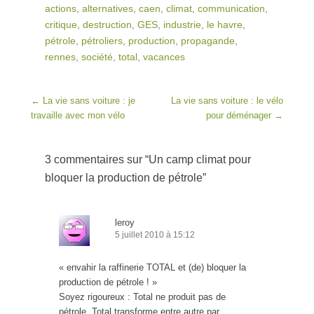
actions
,
alternatives
,
caen
,
climat
,
communication
,
critique
,
destruction
,
GES
,
industrie
,
le havre
,
pétrole
,
pétroliers
,
production
,
propagande
,
rennes
,
société
,
total
,
vacances
Post navigation
←
La vie sans voiture : je
La vie sans voiture : le vélo
travaille avec mon vélo
pour déménager
→
3 commentaires sur “
Un camp climat pour
bloquer la production de pétrole
”
leroy
5 juillet 2010 à 15:12
« envahir la raffinerie TOTAL et (de) bloquer la
production de pétrole ! »
Soyez rigoureux : Total ne produit pas de
pétrole. Total transforme entre autre par