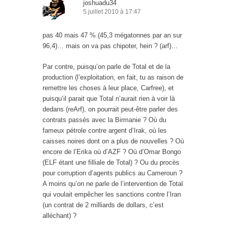
joshuadu34
5 juillet 2010 à 17:47
pas 40 mais 47 % (45,3 mégatonnes par an sur
96,4)… mais on va pas chipoter, hein ? (arf)…
Par contre, puisqu’on parle de Total et de la
production (l’exploitation, en fait, tu as raison de
remettre les choses à leur place, Carfree), et
puisqu’il parait que Total n’aurait rien à voir là
dedans (reArf), on pourrait peut-être parler des
contrats passés avec la Birmanie ? Où du
fameux pétrole contre argent d’Irak, où les
caisses noires dont on a plus de nouvelles ? Où
encore de l’Erika où d’AZF ? Où d’Omar Bongo
(ELF étant une filliale de Total) ? Ou du procès
pour corruption d’agents publics au Cameroun ?
A moins qu’on ne parle de l’intervention de Total
qui voulait empêcher les sanctions contre l’Iran
(un contrat de 2 milliards de dollars, c’est
alléchant) ?