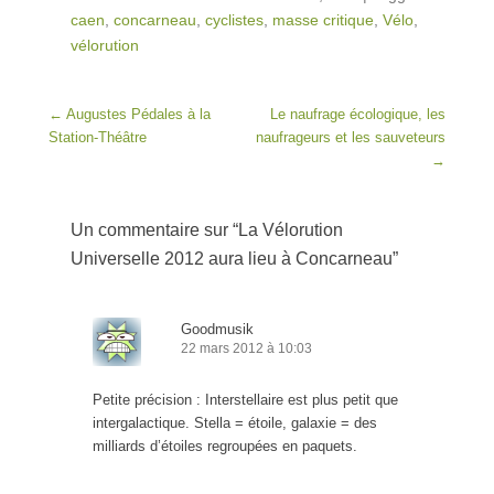
caen
,
concarneau
,
cyclistes
,
masse critique
,
Vélo
,
vélorution
Post navigation
←
Augustes Pédales à la
Le naufrage écologique, les
Station-Théâtre
naufrageurs et les sauveteurs
→
Un commentaire sur “
La Vélorution
Universelle 2012 aura lieu à Concarneau
”
Goodmusik
22 mars 2012 à 10:03
Petite précision : Interstellaire est plus petit que
intergalactique. Stella = étoile, galaxie = des
milliards d’étoiles regroupées en paquets.