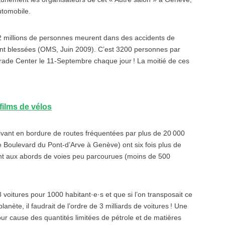
utomobile.
 millions de personnes meurent dans des accidents de
ment blessées (OMS, Juin 2009). C’est 3200 personnes par
 Trade Center le 11-Septembre chaque jour ! La moitié de ces
films de vélos
 vivant en bordure de routes fréquentées par plus de 20 000
e Boulevard du Pont-d’Arve à Genève) ont six fois plus de
nt aux abords de voies peu parcourues (moins de 500
tures pour 1000 ha­bi­tant·e·s et que si l’on transposait ce
anète, il faudrait de l’ordre de 3 milliards de voitures ! Une
our cause des quantités limitées de pétrole et de matières