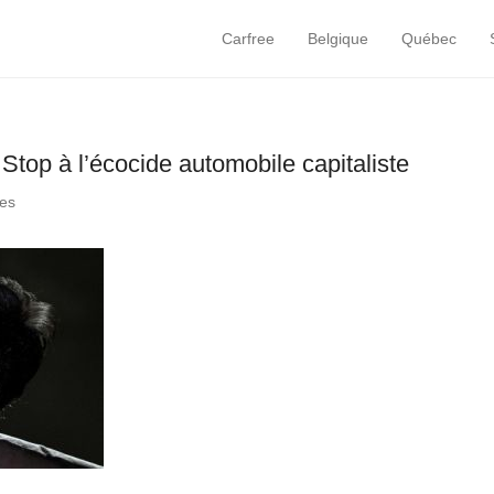
Carfree
Belgique
Québec
Primary Menu
Skip to content
 Stop à l’écocide automobile capitaliste
tes