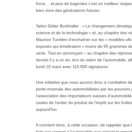
force… et plus de bagnoles c’est un meilleur respe
bien vivre des générations futures.
Selon Didier Burkhalter : « Le changement climatiq
science et de la technologie » et, au chapitre des r
Maurice Turettini d’enchaîner sur les « modèles ult
exposés qui émettraient « moins de 95 grammes de 
verte. Tout en annonçant – au chapitre des réponses p
lancée il y a un an, lors du salon de l’automobile, a
lundi 10 mars avec 115 000 signatures.
Une initiative que nous aurons donc à combattre da
porte-monnaie des automobilistes par les pouvoirs p
l’association des importateurs suisses d’automobiles (
routes de l’entier du produit de l’impôt sur les huil
aujourd’hui.
Il convient donc, à cette occasion, de rappeler que
faits par rapport à l’automobile que signalent oppo