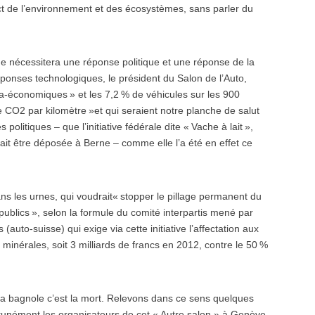
ct de l’environnement et des écosystèmes, sans parler du
ue nécessitera une réponse politique et une réponse de la
éponses technologiques, le président du Salon de l’Auto,
ra-économiques » et les 7,2 % de véhicules sur les 900
CO2 par kilomètre »et qui seraient notre planche de salut
olitiques – que l’initiative fédérale dite « Vache à lait »,
llait être déposée à Berne – comme elle l’a été en effet ce
ns les urnes, qui voudrait« stopper le pillage permanent du
ublics », selon la formule du comité interpartis mené par
auto-suisse) qui exige via cette initiative l’affectation aux
es minérales, soit 3 milliards de francs en 2012, contre le 50 %
 la bagnole c’est la mort. Relevons dans ce sens quelques
rtunément les organisateurs de cet « Autre salon » à Genève,