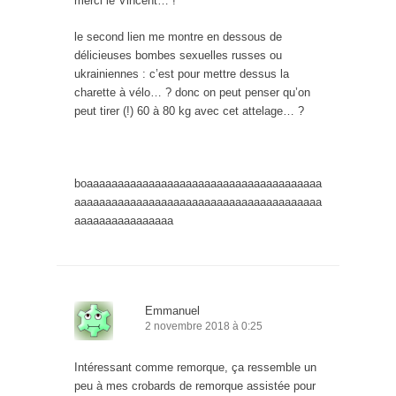
merci le Vincent… !
le second lien me montre en dessous de
délicieuses bombes sexuelles russes ou
ukrainiennes : c’est pour mettre dessus la
charette à vélo… ? donc on peut penser qu’on
peut tirer (!) 60 à 80 kg avec cet attelage… ?
boaaaaaaaaaaaaaaaaaaaaaaaaaaaaaaaaaaaaaa
aaaaaaaaaaaaaaaaaaaaaaaaaaaaaaaaaaaaaaaa
aaaaaaaaaaaaaaaa
Emmanuel
2 novembre 2018 à 0:25
Intéressant comme remorque, ça ressemble un
peu à mes crobards de remorque assistée pour