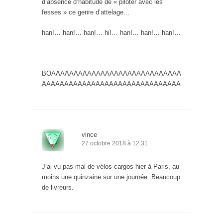
d’absence d’habitude de « piloter avec les
fesses » ce genre d’attelage…
han!… han!… han!… hi!… han!… han!… han!…
BOAAAAAAAAAAAAAAAAAAAAAAAAAAAAA
AAAAAAAAAAAAAAAAAAAAAAAAAAAAAAA
vince
27 octobre 2018 à 12:31
J’ai vu pas mal de vélos-cargos hier à Paris, au
moins une quinzaine sur une journée. Beaucoup
de livreurs.