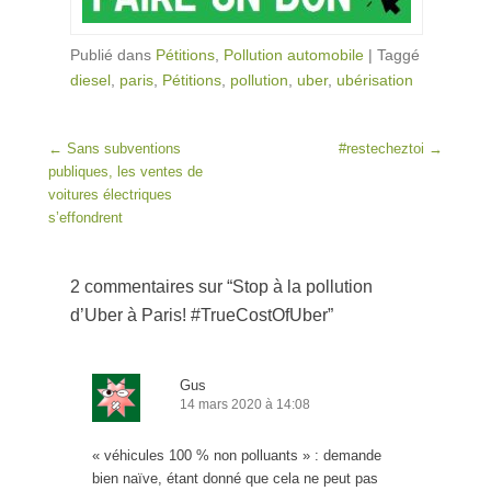
Publié dans
Pétitions
,
Pollution automobile
|
Taggé
diesel
,
paris
,
Pétitions
,
pollution
,
uber
,
ubérisation
Post navigation
←
Sans subventions
#restecheztoi
→
publiques, les ventes de
voitures électriques
s’effondrent
2 commentaires sur “
Stop à la pollution
d’Uber à Paris! #TrueCostOfUber
”
Gus
14 mars 2020 à 14:08
« véhicules 100 % non polluants » : demande
bien naïve, étant donné que cela ne peut pas