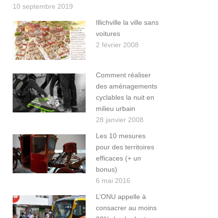
10 septembre 2019
Illichville la ville sans
voitures
2 février 2008
Comment réaliser
des aménagements
cyclables la nuit en
milieu urbain
28 janvier 2008
Les 10 mesures
pour des territoires
efficaces (+ un
bonus)
6 mai 2016
L’ONU appelle à
consacrer au moins