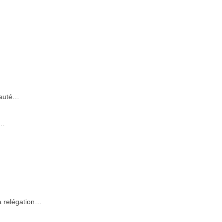
nauté…
r…
a relégation…