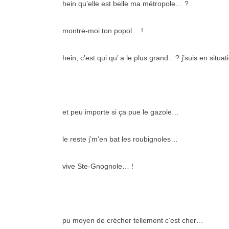
hein qu’elle est belle ma métropole… ?
montre-moi ton popol… !
hein, c’est qui qu’ a le plus grand…? j’suis en situ
et peu importe si ça pue le gazole…
le reste j’m’en bat les roubignoles…
vive Ste-Gnognole… !
pu moyen de crécher tellement c’est cher…