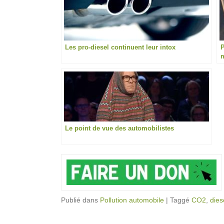
Les pro-diesel continuent leur intox
P
m
Le point de vue des automobilistes
Publié dans
Pollution automobile
|
Taggé
CO2
,
dies